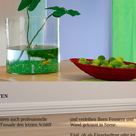
TEN
en auch profes­sio­nelle
und verleihen Ihren Fenstern und 
Fassade den letzten Schliff
Wand gekonnt in Szene.
Egal, ob als Einzelauftrag oder 