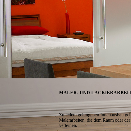
MALER- UND LACKIERARBEI
Zu jedem gelungenen Innenausbau gehör
Malerarbeiten, die dem Raum oder der 
verleihen.