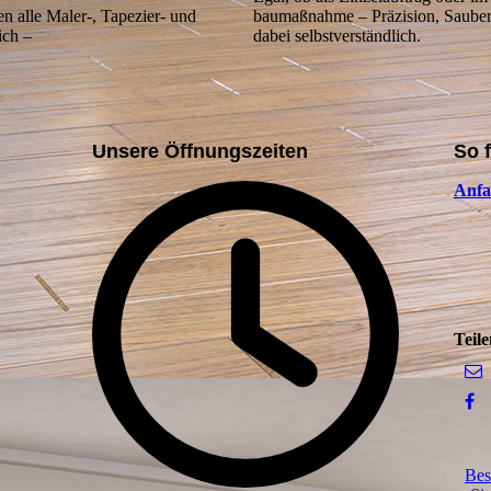
 alle Maler-, Tape­zier- und
baumaßnahme – Präzision, Sauberk
ich –
dabei selbstverständlich.
Unsere Öffnungszeiten
So 
Anfa
Teile
Bes