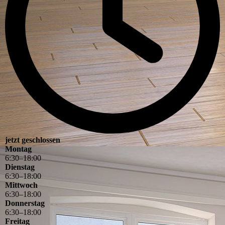
jetzt geschlossen
Montag
6
:
30
–
18
:
00
Dienstag
6
:
30
–
18
:
00
Mittwoch
6
:
30
–
18
:
00
Donnerstag
6
:
30
–
18
:
00
Freitag