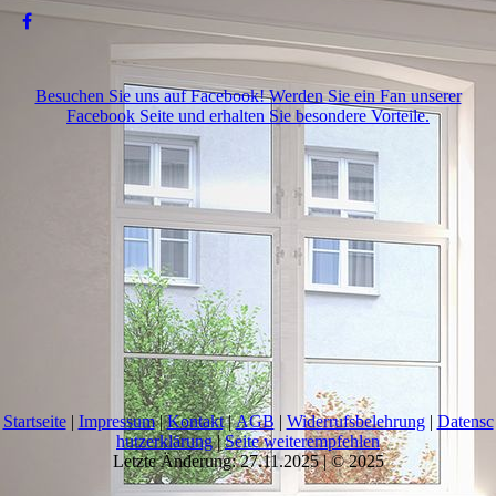
Besuchen Sie uns auf Facebook! Werden Sie ein Fan unserer
Facebook Seite und erhalten Sie besondere Vorteile.
Startseite
|
Impressum
|
Kontakt
|
AGB
|
Widerrufsbelehrung
|
Datensc
hutzerklärung
|
Seite weiterempfehlen
Letzte Änderung: 27.11.2025 | © 2025