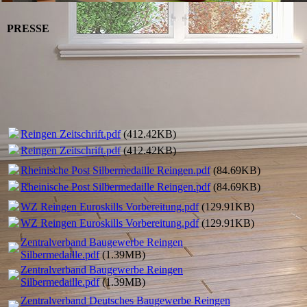
PRESSE
Reingen Zeitschrift.pdf
(412.42KB)
Reingen Zeitschrift.pdf
(412.42KB)
Rheinische Post Silbermedaille Reingen.pdf
(84.69KB)
Rheinische Post Silbermedaille Reingen.pdf
(84.69KB)
WZ Reingen Euroskills Vorbereitung.pdf
(129.91KB)
WZ Reingen Euroskills Vorbereitung.pdf
(129.91KB)
Zentralverband Baugewerbe Reingen
Silbermedaille.pdf
(1.39MB)
Zentralverband Baugewerbe Reingen
Silbermedaille.pdf
(1.39MB)
Zentralverband Deutsches Baugewerbe Reingen