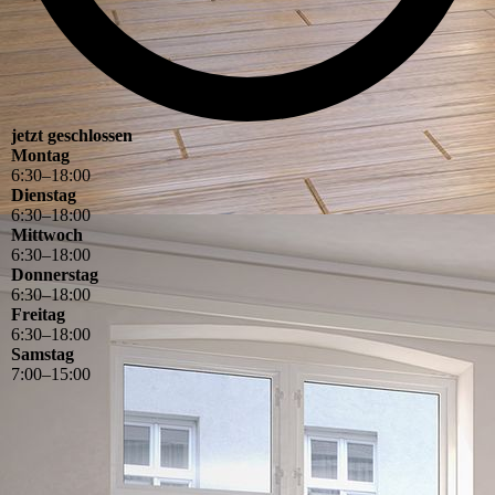
jetzt geschlossen
Montag
6
:
30
–
18
:
00
Dienstag
6
:
30
–
18
:
00
Mittwoch
6
:
30
–
18
:
00
Donnerstag
6
:
30
–
18
:
00
Freitag
6
:
30
–
18
:
00
Samstag
7
:
00
–
15
:
00