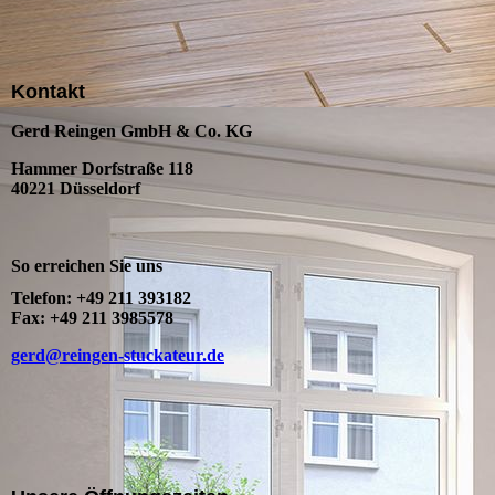
Kontakt
Gerd Reingen GmbH & Co. KG
Hammer Dorfstraße 118
40221 Düsseldorf
So erreichen Sie uns
Telefon: +49 211 393182
Fax: +49 211 3985578
gerd@reingen-stuckateur.de