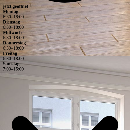
jetzt geöffnet
Montag
6
:
30
–
18
:
00
Dienstag
6
:
30
–
18
:
00
Mittwoch
6
:
30
–
18
:
00
Donnerstag
6
:
30
–
18
:
00
Freitag
6
:
30
–
18
:
00
Samstag
7
:
00
–
15
:
00