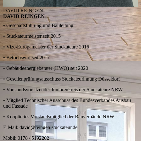
DAVID REINGEN
DAVID REINGEN
• Geschäftsführung und Bauleitung
• Stuckateurmeister seit 2015
• Vize-Europameister der Stuckateure 2016
• Betriebswirt seit 2017
• Gebäudeenergieberater (HWO) seit 2020
• Gesellenprüfungsausschuss Stuckateurinnung Düsseldorf
• Vorstandsvorsitzender Juniorenkreis der Stuckateure NRW
• Mitglied Technischer Ausschuss des Bundesverbandes Ausbau
und Fassade
• Kooptiertes Vorstandsmitglied der Bauverbände NRW
E-Mail: david@reingen-stuckateur.de
Mobil: 0178 / 5192202