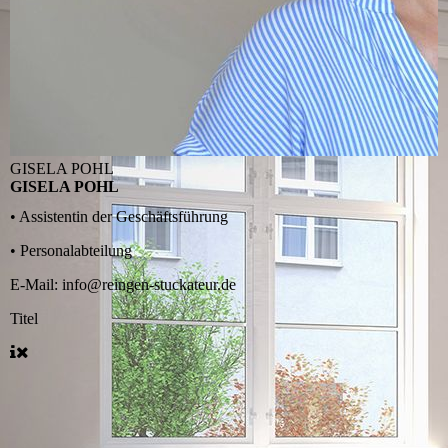
GISELA POHL
GISELA POHL
• Assistentin der Geschäftsführung
• Personalabteilung
E-Mail: info@reingen-stuckateur.de
Titel