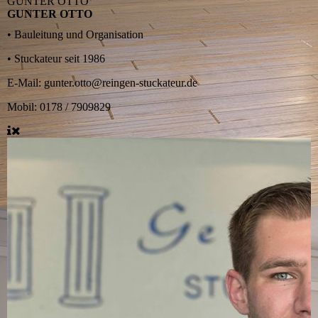
GUNTER OTTO
GUNTER OTTO
• Bauleitung und Organisation
• Stuckateur seit 1986
E-Mail: gunter.otto@reingen-stuckateur.de
Mobil: 0178 / 7909829